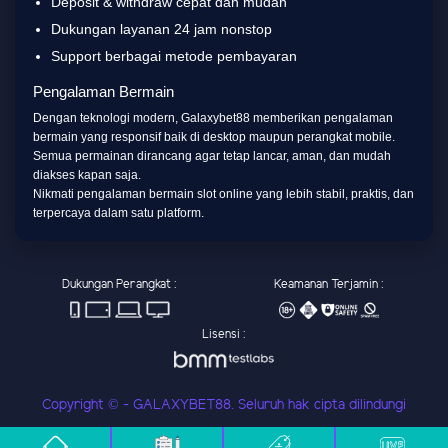
Deposit & withdraw cepat dan mudah
Dukungan layanan 24 jam nonstop
Support berbagai metode pembayaran
Pengalaman Bermain
Dengan teknologi modern, Galaxybet88 memberikan pengalaman
bermain yang responsif baik di desktop maupun perangkat mobile.
Semua permainan dirancang agar tetap lancar, aman, dan mudah
diakses kapan saja.
Nikmati pengalaman bermain slot online yang lebih stabil, praktis, dan
terpercaya dalam satu platform.
Dukungan Perangkat :
Keamanan Terjamin :
Lisensi :
Copyright © - GALAXYBET88. Seluruh hak cipta dilindungi