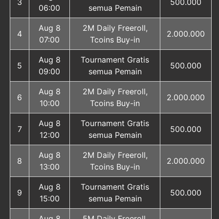
3
500.000
06:00
semua Pemain
Aug 8
2M Daily Freeroll,
4
2.000.000
07:00
Tcoins Buy-in
Aug 8
Tournament Gratis
5
500.000
09:00
semua Pemain
Aug 8
2M Daily Freeroll,
6
2.000.000
10:00
Tcoins Buy-in
Aug 8
Tournament Gratis
7
500.000
12:00
semua Pemain
Aug 8
2M Daily Freeroll,
8
2.000.000
13:00
Tcoins Buy-in
Aug 8
Tournament Gratis
9
500.000
15:00
semua Pemain
Aug 8
5M Daily Freeroll,